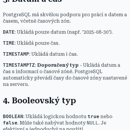
PostgreSQL má skvělou podporu pro práci s datem a
časem, včetně časových zón.
DATE
: Ukládá pouze datum (např. '2025-08-30').
TIME
: Ukládá pouze čas.
TIMESTAMP
: Ukládá datum i čas.
TIMESTAMPTZ
:
Doporučený typ
- Ukládá datum a
čas s informací o časové zóně. PostgreSQL
automaticky převádí časy do časové zóny nastavené
na serveru.
4. Booleovský typ
BOOLEAN
: Ukládá logickou hodnotu
true
nebo
false
. Může také nabývat hodnoty
NULL
. Je
efektivní a jednoduchý na použití.