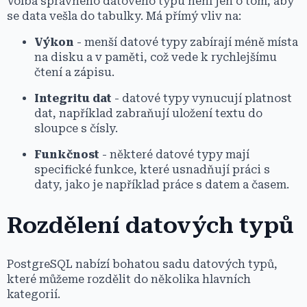
Volba správného datového typu není jen o tom, aby
se data vešla do tabulky. Má přímý vliv na:
Výkon
- menší datové typy zabírají méně místa
na disku a v paměti, což vede k rychlejšímu
čtení a zápisu.
Integritu dat
- datové typy vynucují platnost
dat, například zabraňují uložení textu do
sloupce s čísly.
Funkčnost
- některé datové typy mají
specifické funkce, které usnadňují práci s
daty, jako je například práce s datem a časem.
Rozdělení datových typů
PostgreSQL nabízí bohatou sadu datových typů,
které můžeme rozdělit do několika hlavních
kategorií.