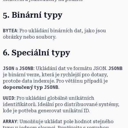
5. Binární typy
BYTEA
: Pro ukládání binárních dat, jako jsou
obrázky nebo soubory.
6. Speciální typy
JSON
a
JSONB
: Ukládání dat ve formátu JSON.
JSONB
je binární verze, která je rychlejší pro dotazy,
protože data indexuje. Pro většinu případů je
doporučený typ
JSONB
.
UUID
: Pro ukládání globálně unikátních
identifikátorů. Ideální pro distribuované systémy,
kde je potřeba generovat unikátní ID.
ARRAY
: Umožňuje ukládat pole hodnot stejného
typu v jednom sloupci. Používejte s rozvahou,