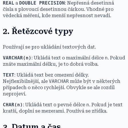
REAL
a
DOUBLE PRECISION
: Nepřesná desetinná
čísla s plovoucí desetinnou čárkou. Vhodné pro
vědecká měření, kde menší nepřesnost nevadí.
2. Řetězcové typy
Používají se pro ukládání textových dat.
VARCHAR(n)
: Ukládá text o maximální délce
n
. Pokud
znáte maximální délku, je to dobrá volba.
TEXT
: Ukládá text bez omezení délky.
Nejflexibilnější, ale
VARCHAR
může být v některých
případech o něco rychlejší. Obvykle se ale rozdíl
neprojeví.
CHAR(n)
: Ukládá text o pevné délce
n
. Pokud je text
kratší, doplní se mezerami. Používá se zřídka.
3. Datum a čas