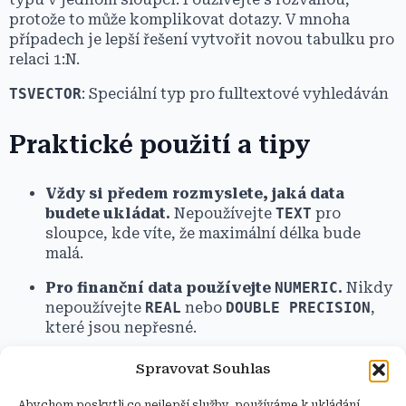
protože to může komplikovat dotazy. V mnoha
případech je lepší řešení vytvořit novou tabulku pro
relaci 1:N.
TSVECTOR
: Speciální typ pro fulltextové vyhledáván
Praktické použití a tipy
Vždy si předem rozmyslete, jaká data
budete ukládat.
Nepoužívejte
TEXT
pro
sloupce, kde víte, že maximální délka bude
malá.
Pro finanční data používejte
NUMERIC
.
Nikdy
nepoužívejte
REAL
nebo
DOUBLE
PRECISION
,
které jsou nepřesné.
Používejte
TIMESTAMPTZ
pro časové údaje.
Spravovat Souhlas
Vyhnete se tak problémům s časovými zónami
při práci s daty z různých míst.
Abychom poskytli co nejlepší služby, používáme k ukládání